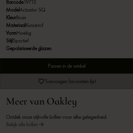
Barcode
19713
polarized optie voor extra bescherming tegen schittering.
Model
Actuator SQ
Kleur
Bruin
Materiaal
Kunststof
Vorm
Hoekig
Stijl
Sportief
Gepolariseerde glazen
Passen in de winkel
Toevoegen favorieten lijst
Meer van Oakley
Ontdek onze stijlvolle brillen voor elke gelegenheid.
Bekijk alle brillen