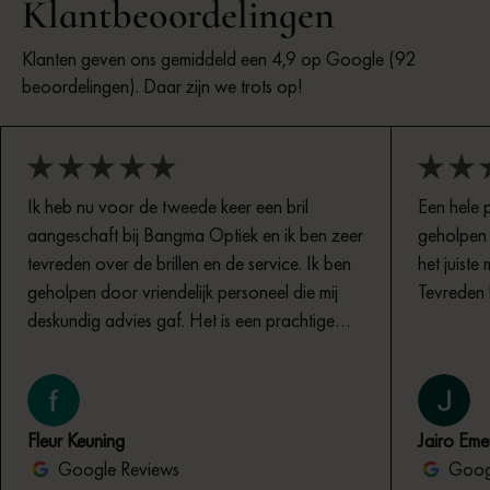
Klantbeoordelingen
Klanten geven ons gemiddeld een 4,9 op Google (92
beoordelingen). Daar zijn we trots op!
Ik heb nu voor de tweede keer een bril
Een hele 
aangeschaft bij Bangma Optiek en ik ben zeer
geholpen 
tevreden over de brillen en de service. Ik ben
het juiste 
geholpen door vriendelijk personeel die mij
Tevreden 
deskundig advies gaf. Het is een prachtige
zaak met fijne sfeer en een mooie collectie
brillen.
Fleur Keuning
Jairo Eme
Google Reviews
Googl