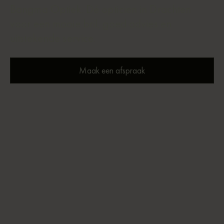
Bangma Optiek. Dé opticien in Drachten
voor een mooie bril, goed advies en
uitstekende service.
Maak een afspraak