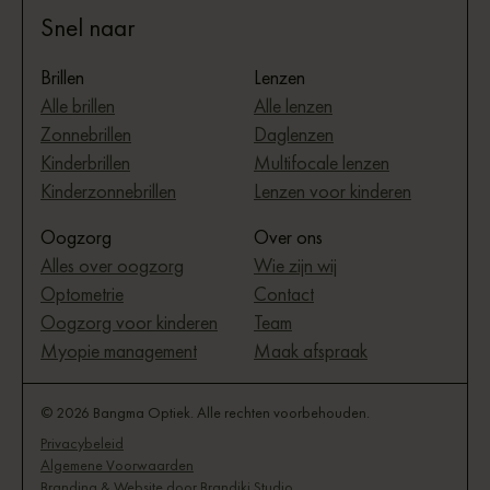
Snel naar
Brillen
Lenzen
Alle brillen
Alle lenzen
Zonnebrillen
Daglenzen
Kinderbrillen
Multifocale lenzen
Kinderzonnebrillen
Lenzen voor kinderen
Oogzorg
Over ons
Alles over oogzorg
Wie zijn wij
Optometrie
Contact
Oogzorg voor kinderen
Team
Myopie management
Maak afspraak
© 2026 Bangma Optiek. Alle rechten voorbehouden.
Privacybeleid
Algemene Voorwaarden
Branding & Website door Brandiki Studio