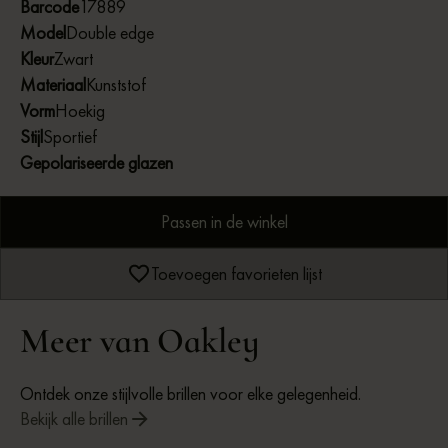
Barcode
17889
polarized optie voor extra bescherming tegen schittering.
Model
Double edge
Kleur
Zwart
Materiaal
Kunststof
Vorm
Hoekig
Stijl
Sportief
Gepolariseerde glazen
Passen in de winkel
Toevoegen favorieten lijst
Meer van Oakley
Ontdek onze stijlvolle brillen voor elke gelegenheid.
Bekijk alle brillen