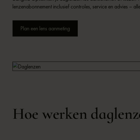
lenzenabonnement inclusief controles, service en advies – al
Plan een lens aanmeting
Lysanne | Contactlensspecialist
Hoe werken daglenz