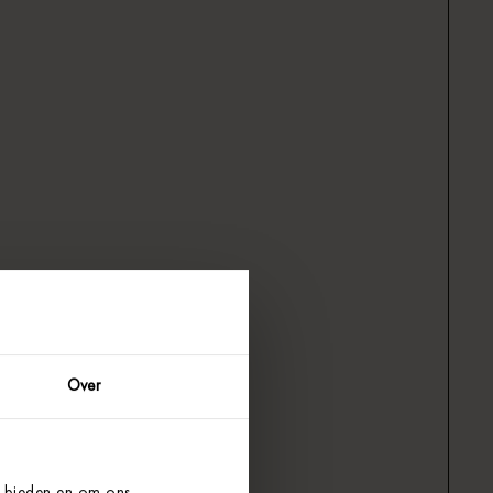
Over
e bieden en om ons