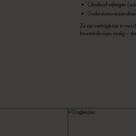
Cilinderafwijkingen (ast
Ouderdomsverziendheid 
Ze zijn verkrijgbaar in versc
bewaardoosjes nodig – dat 