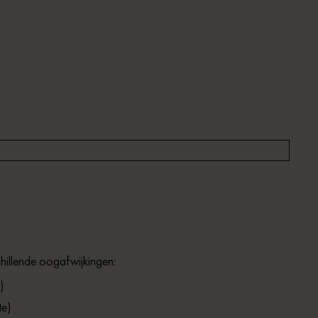
hillende oogafwijkingen:
)
te)