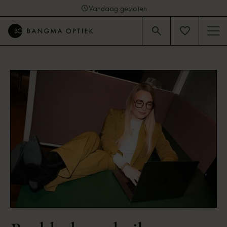
Vandaag gesloten
4.9
Beoordeling op Google (92)
Baukje | Officemanager