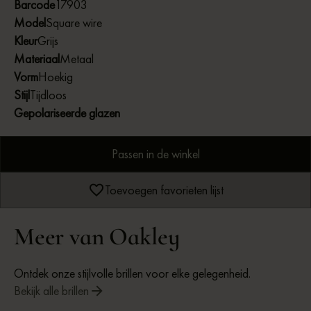
Barcode
17903
polarized optie voor extra bescherming tegen schittering.
Model
Square wire
Kleur
Grijs
Materiaal
Metaal
Vorm
Hoekig
Stijl
Tijdloos
Gepolariseerde glazen
Passen in de winkel
Toevoegen favorieten lijst
Meer van Oakley
Ontdek onze stijlvolle brillen voor elke gelegenheid.
Bekijk alle brillen