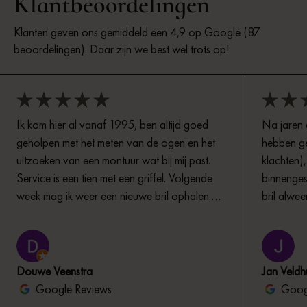
Klantbeoordelingen
Klanten geven ons gemiddeld een 4,9 op Google (87
beoordelingen). Daar zijn we best wel trots op!
Ik kom hier al vanaf 1995, ben altijd goed
Na jaren e
geholpen met het meten van de ogen en het
hebben ge
uitzoeken van een montuur wat bij mij past.
klachten)
Service is een tien met een griffel. Volgende
binnenges
week mag ik weer een nieuwe bril ophalen.
bril alwee
Wat altijd weer een feestje is.
dat ik me 
mijn bril 
naarmate 
oog contr
Douwe Veenstra
Jan Veldh
afspraak s
Google Reviews
Googl
vriendeli