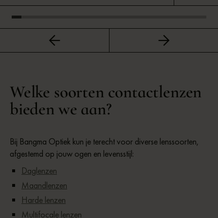
correctie
te zijn. 
montuur k
uitgezoch
paar ogen
geavanceer
een flinke
Welke soorten contactlenzen
mijn oude 
bieden we aan?
HD en 5K.
draag de 
aardig mo
Bij Bangma Optiek kun je terecht voor diverse lenssoorten,
paar weke
afgestemd op jouw ogen en levensstijl:
is voor B
Daglenzen
wel 100% 
Maandlenzen
verzekerd.
Harde lenzen
Multifocale lenzen