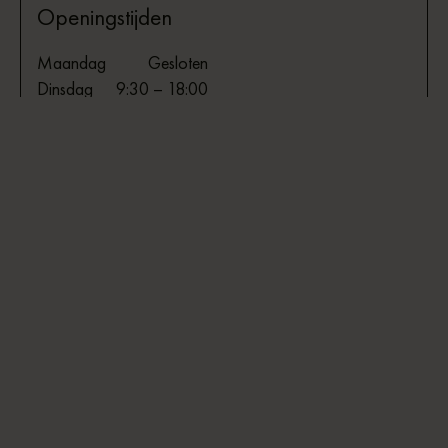
Openingstijden
Maandag
Gesloten
Dinsdag
9:30 – 18:00
Woensdag
9:30 – 18:00
Donderdag
9:30 – 18:00
Vrijdag
9:30 – 18:00
Zaterdag
9:30 – 17:00
Zondag
Gesloten
Zo bereik je ons
Telefoon
0512 513495
Whatsapp
06 25188833
E-mail
info@bangmaoptiek.nl