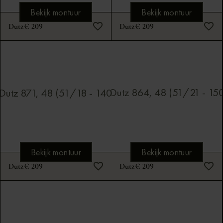
Bekijk montuur
Bekijk montuur
Dutz
€ 209
Dutz
€ 209
Bekijk montuur
Bekijk montuur
Bekijk montuur
Bekijk montuur
Dutz
€ 209
Dutz
€ 209
Bekijk montuur
Bekijk montuur