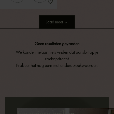
Dutz
€ 209
Bekijk montuur
Laad meer
Geen resultaten gevonden
We konden helaas niets vinden dat aansluit op je
zoekopdracht.
Probeer het nog eens met andere zoekwoorden.
Favoriete brillen