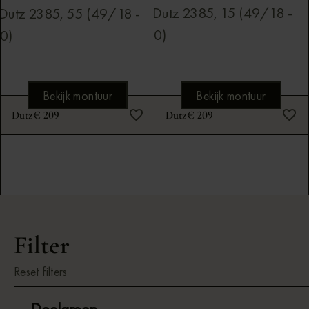
Bekijk montuur
Bekijk montuur
Dutz
€ 209
Dutz
€ 209
Bekijk montuur
Bekijk montuur
Filter
Reset filters
Bekijk montuur
Bekijk montuur
Doelgroep