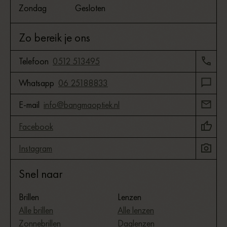
Zondag
Gesloten
Zo bereik je ons
Telefoon
0512 513495
Whatsapp
06 25188833
E-mail
info@bangmaoptiek.nl
Facebook
Instagram
Snel naar
Brillen
Lenzen
Alle brillen
Alle lenzen
Zonnebrillen
Daglenzen