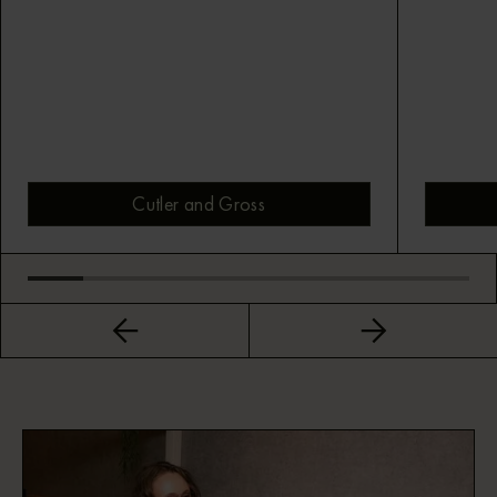
Cutler and Gross
Bekijk montuur