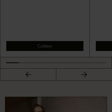
Coblens
Bekijk montuur