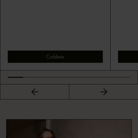
Coblens
Bekijk montuur