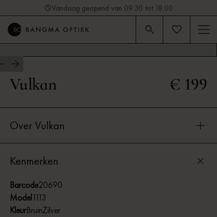
Vandaag geopend van 09:30 tot 18:00
4.9
Beoordeling op Google (92)
Vulkan
€ 199
Over Vulkan
Kenmerken
Barcode
20690
Model
1113
Kleur
Bruin
Zilver