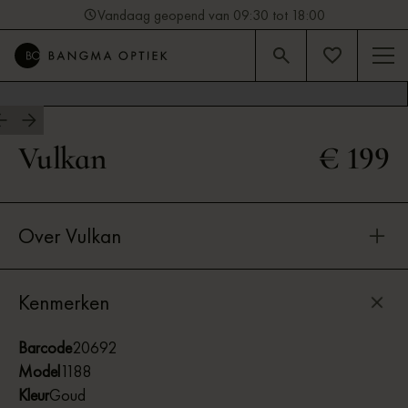
Vandaag geopend van 09:30 tot 18:00
4.9
Beoordeling op Google (92)
Vulkan
€ 199
Over Vulkan
Kenmerken
Barcode
20692
Model
1188
Kleur
Goud