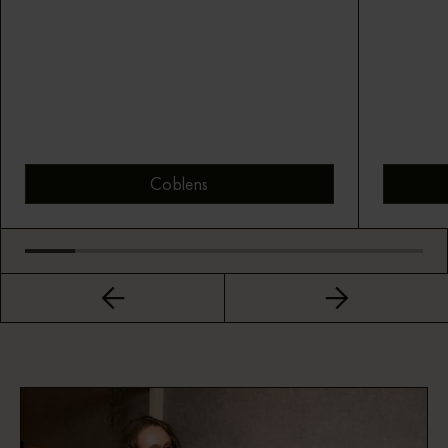
Coblens
Bekijk montuur