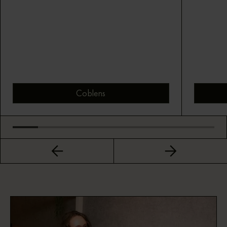
Coblens
Bekijk montuur