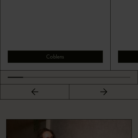
Coblens
Bekijk montuur