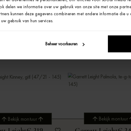
Bekijk montuur
Bekijk montuur
Ook delen we informatie over uw gebruik van onze site met onze partne
tners kunnen deze gegevens combineren met andere informatie die u aa
tt Leight
€ 349
Garrett Leight
€ 3
Bekijk montuur
Bekijk montuur
uw gebruik van hun services.
Beheer voorkeuren
Bekijk montuur
Bekijk montuur
tt Leight
€ 319
Garrett Leight
€ 3
Bekijk montuur
Bekijk montuur