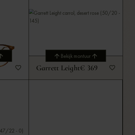
Bekijk montuur
59
Garrett Leight
€ 369
Bekijk montuur