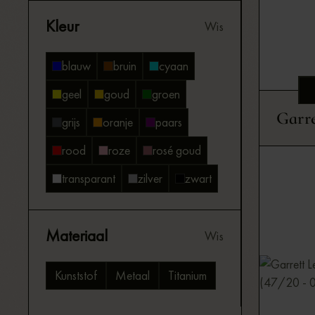
Kleur
Wis
blauw
bruin
cyaan
geel
goud
groen
Garre
grijs
oranje
paars
rood
roze
rosé goud
transparant
zilver
zwart
Materiaal
Wis
Kunststof
Metaal
Titanium