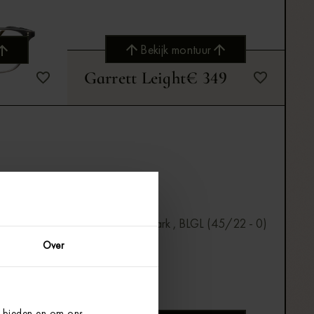
Bekijk montuur
59
Garrett Leight
€ 349
Bekijk montuur
Over
e bieden en om ons