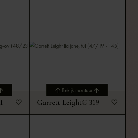
Bekijk montuur
1
Garrett Leight
€ 319
Bekijk montuur