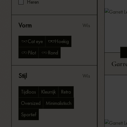
Heren
Vorm
Wis
Cat eye
Hoekig
Pilot
Rond
Garre
Stijl
Wis
Tijdloos
Kleurrijk
Retro
Oversized
Minimalistisch
Sportief