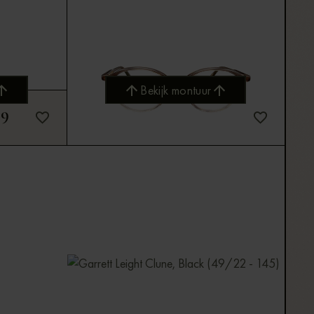
Bekijk montuur
49
Garrett Leight
€ 289
Bekijk montuur