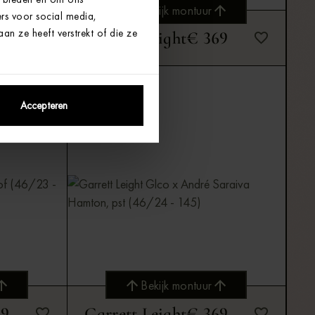
Bekijk montuur
rs voor social media,
n ze heeft verstrekt of die ze
69
Garrett Leight
€ 369
Bekijk montuur
Accepteren
Bekijk montuur
49
Garrett Leight
€ 369
Bekijk montuur