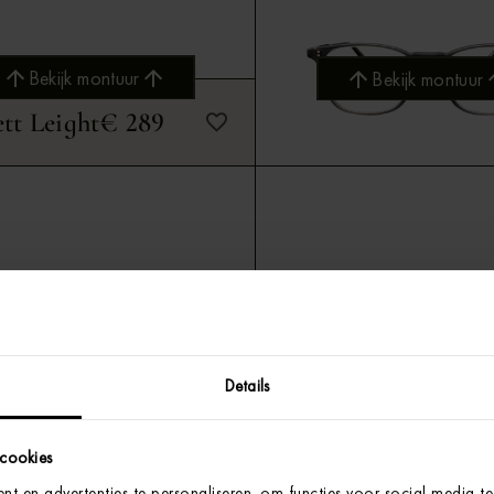
Bekijk montuur
Bekijk montuur
tt Leight
€ 289
Garrett Leight
€ 3
Bekijk montuur
Bekijk montuur
Details
 cookies
t en advertenties te personaliseren, om functies voor social media t