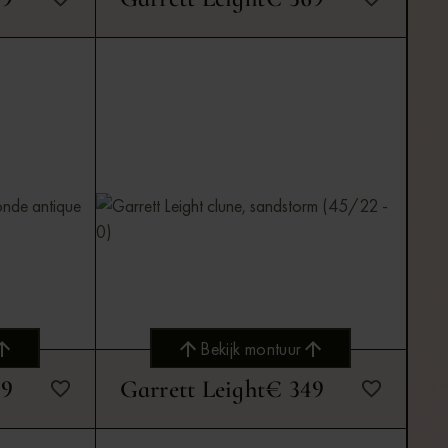
Bekijk montuur
49
Garrett Leight
€ 349
Bekijk montuur