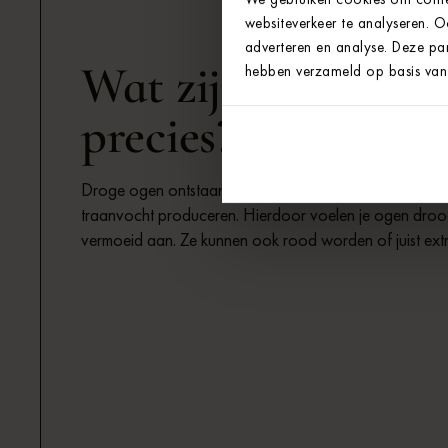
websiteverkeer te analyseren. 
adverteren en analyse. Deze par
Wat zijn droge og
hebben verzameld op basis van 
precies?
Droge ogen ontstaan wanneer je ogen onvoldoende of 
traanvocht produceren. Hierdoor voelen je ogen droog,
vermoeid aan. Ze kunnen ook rood worden of juist ext