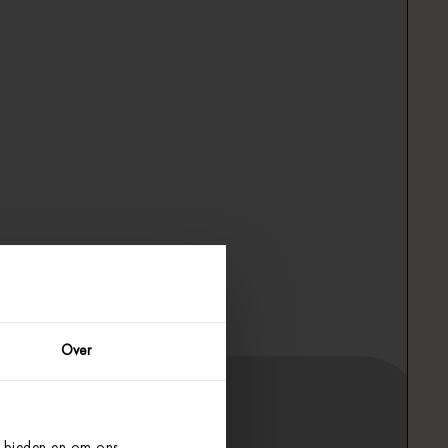
Over
e bieden en om ons