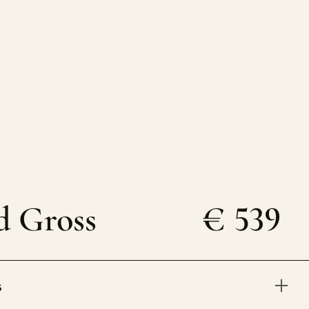
d Gross
€ 539
s