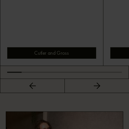
Cutler and Gross
Bekijk montuur