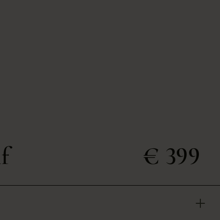
f
€ 399