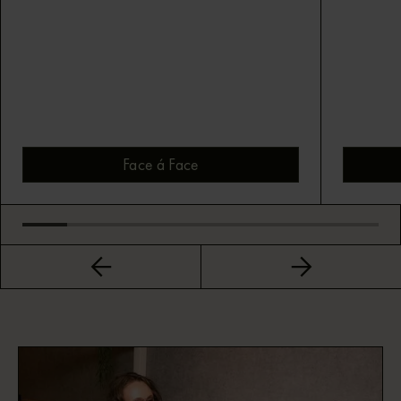
Face á Face
Bekijk montuur