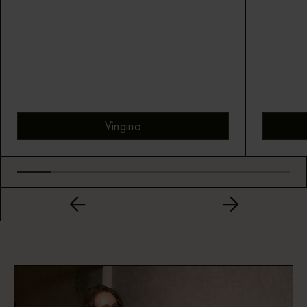
Vingino
Bekijk montuur