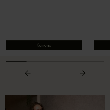
Komono
Bekijk montuur