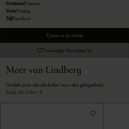
Materiaal
Titanium
perfect passen.
Vorm
Hoekig
Stijl
Randloos
Passen in de winkel
Toevoegen favorieten lijst
Meer van Lindberg
Ontdek onze stijlvolle brillen voor elke gelegenheid.
Bekijk alle brillen