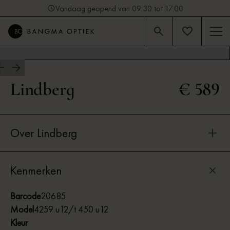
Vandaag geopend van 09:30 tot 17:00
4.9
Beoordeling op Google (92)
Lindberg
€ 589
Over Lindberg
Kenmerken
Barcode
20685
Model
4259 u12/t 450 u12
Kleur