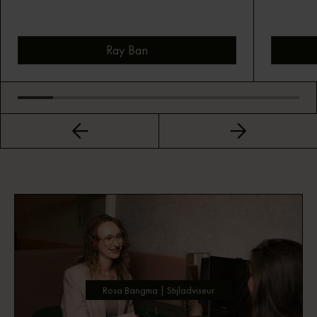
Ray Ban
Bekijk montuur
Rosa Bangma | Stijladviseur