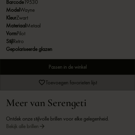
Barcode
19530
comfortabele contrast blijft je zicht scherp en ontspannen,
Model
Wayne
zelfs op grijze of lichtbewolkte dagen.
Kleur
Zwart
Materiaal
Metaal
Vorm
Pilot
Stijl
Retro
Gepolariseerde glazen
Passen in de winkel
Toevoegen favorieten lijst
Meer van Serengeti
Ontdek onze stijlvolle brillen voor elke gelegenheid.
Bekijk alle brillen