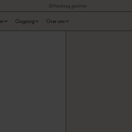
Vandaag gesloten
en
Oogzorg
Over ons