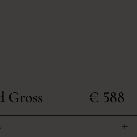
d Gross
€ 588
s