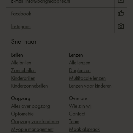
E-mail
info@bangmaoptiek.nl
Facebook
Instagram
Snel naar
Brillen
Lenzen
Alle brillen
Alle lenzen
Zonnebrillen
Daglenzen
Kinderbrillen
Multifocale lenzen
Kinderzonnebrillen
Lenzen voor kinderen
Oogzorg
Over ons
Alles over oogzorg
Wie zijn wij
Optometrie
Contact
Oogzorg voor kinderen
Team
Myopie management
Maak afspraak