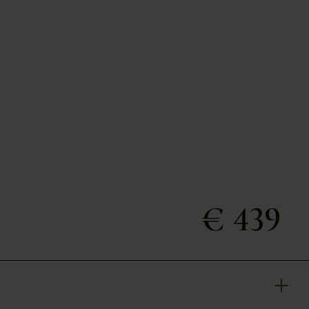
e
€ 439