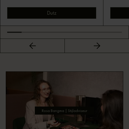
Dutz
Bekijk montuur
Rosa Bangma | Stijladviseur