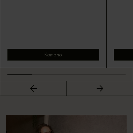
Komono
Bekijk montuur