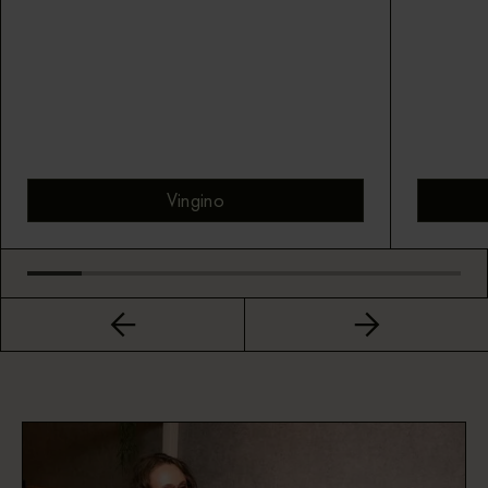
Vingino
Bekijk montuur