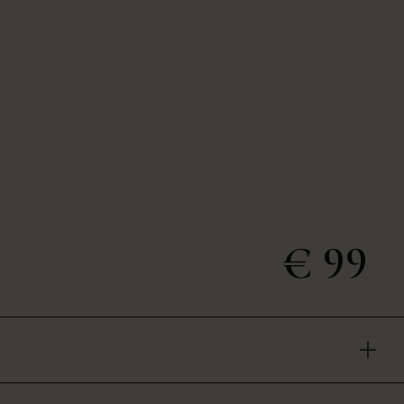
€ 99
s voor jong en oud! Komono brillen bieden hippe moderne