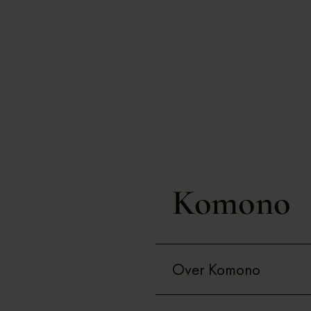
Komono
Over Komono
Het Belgische merk Komono i