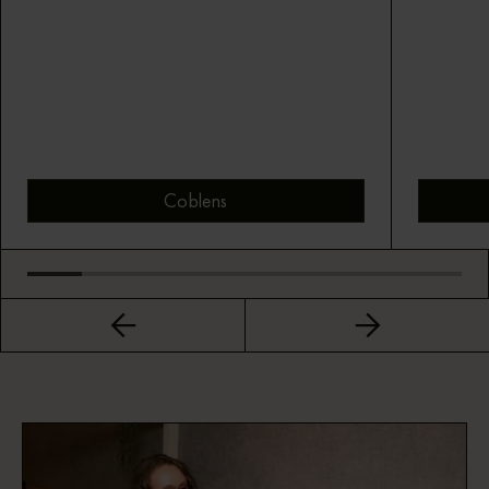
Coblens
Bekijk montuur