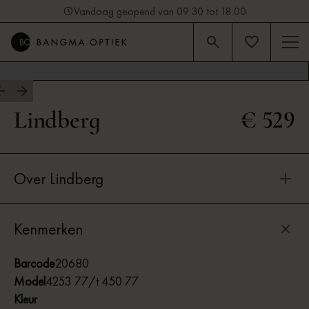
Vandaag geopend van 09:30 tot 18:00
4.9
Beoordeling op Google (92)
Lindberg
€ 529
Over Lindberg
Kenmerken
Barcode
20680
Model
4253 77/t 450 77
Kleur