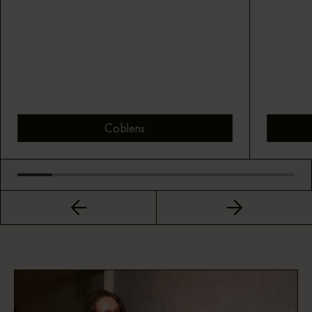
Coblens
Bekijk montuur