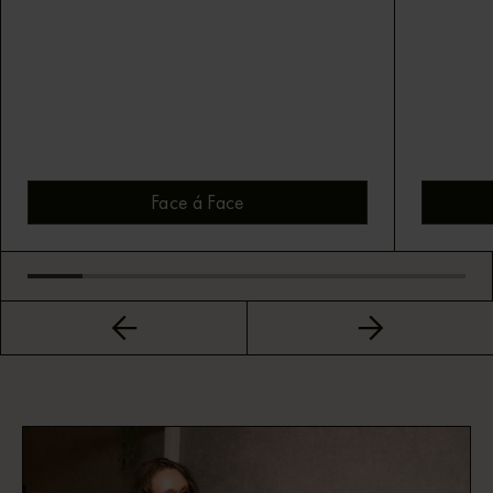
Face á Face
Bekijk montuur