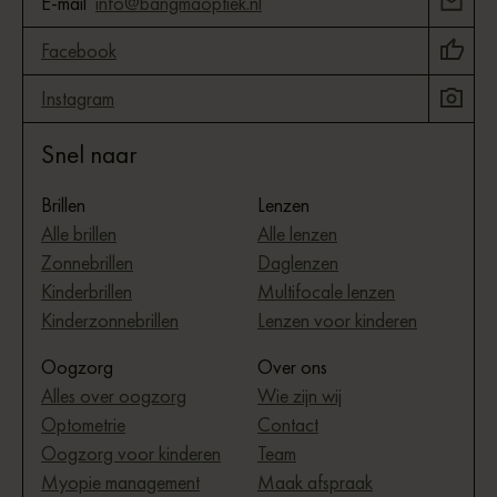
E-mail
info@bangmaoptiek.nl
Facebook
Instagram
Snel naar
Brillen
Lenzen
Alle brillen
Alle lenzen
Zonnebrillen
Daglenzen
Kinderbrillen
Multifocale lenzen
Kinderzonnebrillen
Lenzen voor kinderen
Oogzorg
Over ons
Alles over oogzorg
Wie zijn wij
Optometrie
Contact
Oogzorg voor kinderen
Team
Myopie management
Maak afspraak