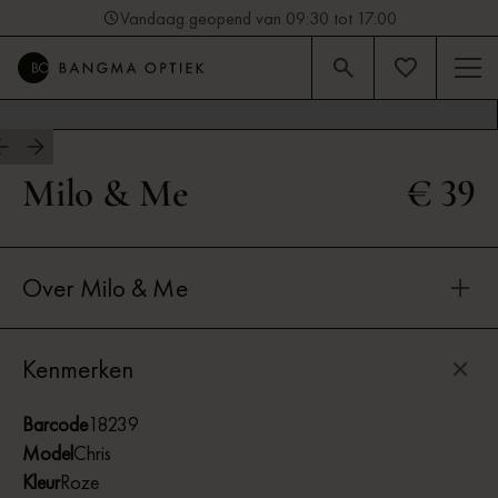
Vandaag geopend van 09:30 tot 17:00
4.9
Beoordeling op Google (92)
Milo & Me
€ 39
Over Milo & Me
Kenmerken
Barcode
18239
Model
Chris
Kleur
Roze