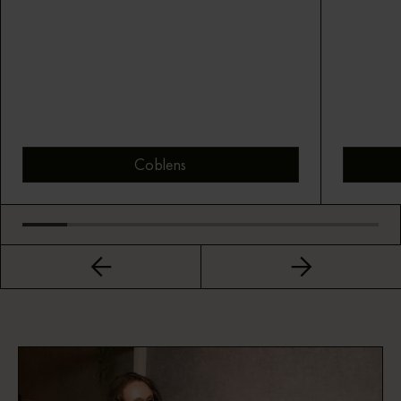
Coblens
Bekijk montuur