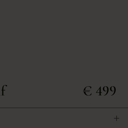
f
€ 499