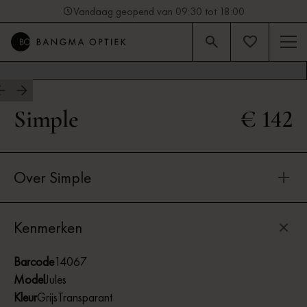
Vandaag geopend van 09:30 tot 18:00
4.9
Beoordeling op Google (92)
Simple
€ 142
Over Simple
Kenmerken
Barcode
14067
Model
Jules
Kleur
Grijs
Transparant