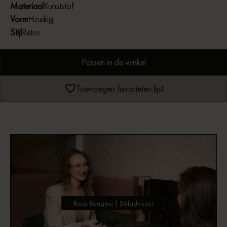
Materiaal
Kunststof
Vorm
Hoekig
Stijl
Retro
Passen in de winkel
Toevoegen favorieten lijst
Rosa Bangma | Stijladviseur