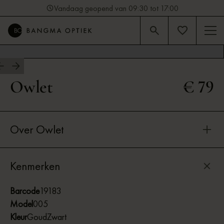
Vandaag geopend van 09:30 tot 17:00
4.9
Beoordeling op Google (92)
Owlet
€ 79
Over Owlet
Kenmerken
Barcode
19183
Model
005
Kleur
Goud
Zwart