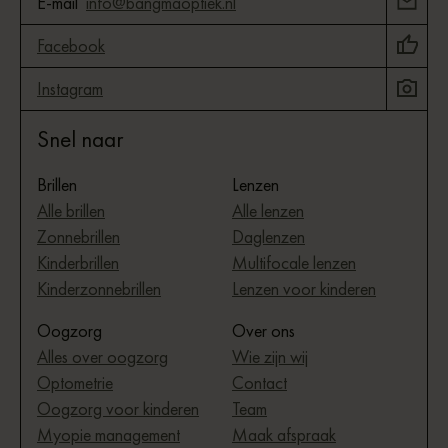
E-mail
info@bangmaoptiek.nl
Facebook
Instagram
Snel naar
Brillen
Lenzen
Alle brillen
Alle lenzen
Zonnebrillen
Daglenzen
Kinderbrillen
Multifocale lenzen
Kinderzonnebrillen
Lenzen voor kinderen
Oogzorg
Over ons
Alles over oogzorg
Wie zijn wij
Optometrie
Contact
Oogzorg voor kinderen
Team
Myopie management
Maak afspraak